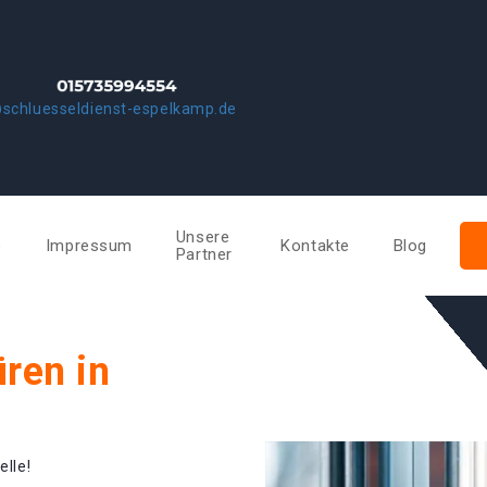
schluesseldienst-espelkamp.de
Unsere
e
Impressum
Kontakte
Blog
Partner
ren in
elle!