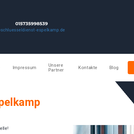
schluesseldienst-espelkamp.de
Unsere
e
Impressum
Kontakte
Blog
Partner
spelkamp
elle!